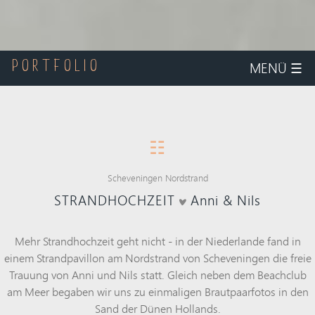
MENÜ
☰
PORTFOLIO
☷
Scheveningen Nordstrand
STRANDHOCHZEIT
Anni & Nils
Mehr
Strandhochzeit
geht nicht - in der
Niederlande
fand in
einem
Strandpavillon
am Nordstrand von Scheveningen die freie
Trauung von Anni und Nils statt. Gleich neben dem Beachclub
am Meer begaben wir uns zu einmaligen Brautpaarfotos in den
Sand der Dünen Hollands.