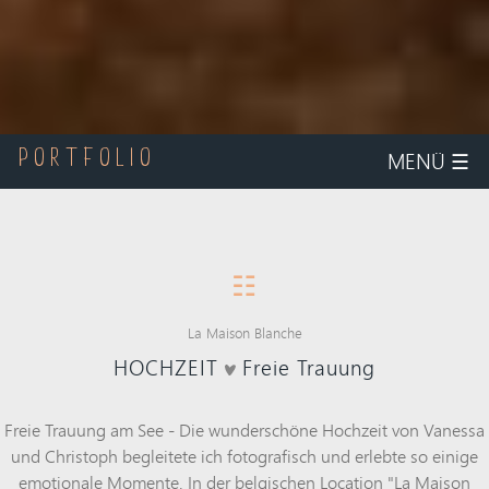
MENÜ
☰
PORTFOLIO
☷
La Maison Blanche
HOCHZEIT
Freie Trauung
Freie Trauung am See - Die wunderschöne
Hochzeit
von Vanessa
und Christoph begleitete ich fotografisch und erlebte so einige
emotionale Momente. In der belgischen Location "La Maison