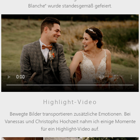
Blanche" wurde standesgemäß gefeiert.
Highlight-Video
Bewegte Bilder transportieren zusätzliche Emotionen. Bei
Vanessas und Christophs
Hochzeit
nahm ich einige Momente
für ein Highlight-Video auf.