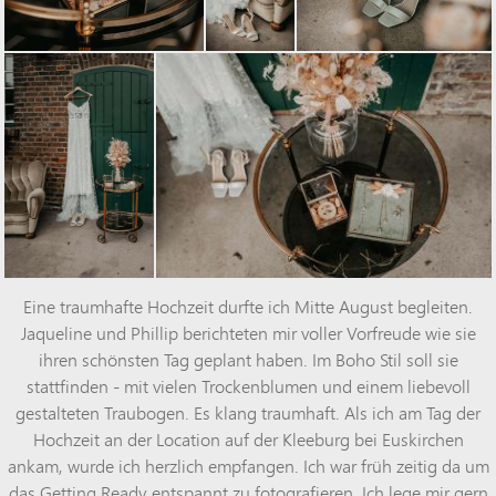
Eine traumhafte
Hochzeit
durfte ich Mitte August begleiten.
Jaqueline und Phillip berichteten mir voller Vorfreude wie sie
ihren schönsten Tag geplant haben. Im
Boho
Stil soll sie
stattfinden - mit vielen Trockenblumen und einem liebevoll
gestalteten Traubogen. Es klang traumhaft. Als ich am Tag der
Hochzeit
an der Location auf der Kleeburg bei
Euskirchen
ankam, wurde ich herzlich empfangen. Ich war früh zeitig da um
das Getting Ready entspannt zu fotografieren. Ich lege mir gern